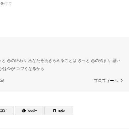
金を付与
と 恋の終わり あなたをあきらめることは きっと 恋の始まり 思い
つかは今が コワくなるから
プロフィール
RSS
feedly
note