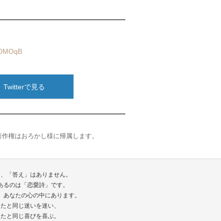
q0MOqB
Twitterで見る
著作権はおろかし様に帰属します。
は、「答え」はありません。
あるのは「恋愛詩」です。
、あなたの心の中にあります。
なたと同じ迷いを迷い、
なたと同じ喜びを喜ぶ。