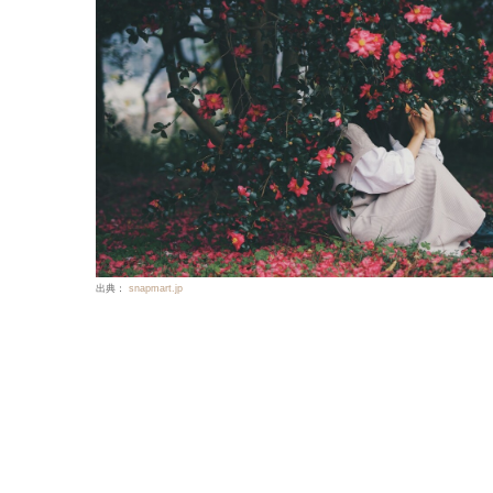
出典：
snapmart.jp