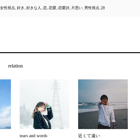
女性視点
,
好き
,
好きな人
,
恋
,
恋愛
,
恋愛詩
,
片思い
,
男性視点
,
詩
relation
…
tears and words
近くて遠い