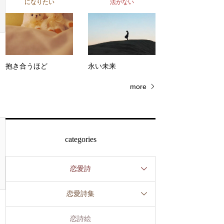
になりたい
法がない
抱き合うほど
永い未来
more
categories
恋愛詩
恋愛詩集
恋詩絵