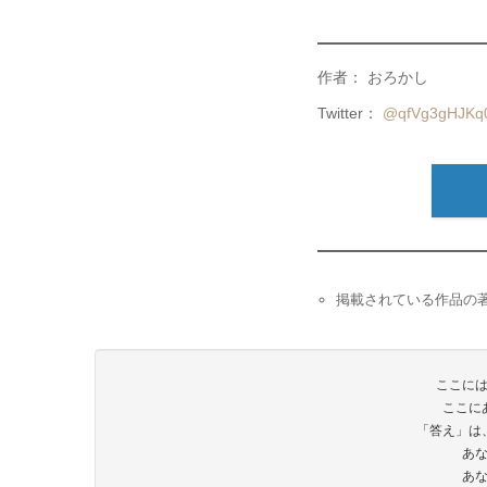
作者： おろかし
Twitter：
@qfVg3gHJK
掲載されている作品の
ここに
ここに
「答え」は
あ
あ