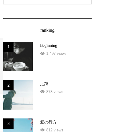
ranking
Beginning
1
1,497 views
足跡
2
873 views
愛の行方
3
812 views