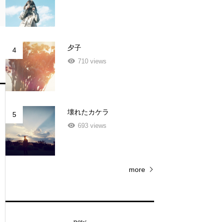
夕子
4
710 views
壊れたカケラ
5
693 views
more
new