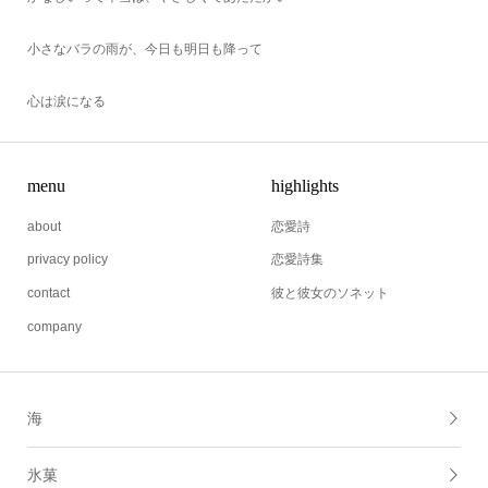
小さなバラの雨が、今日も明日も降って
心は涙になる
menu
highlights
about
恋愛詩
privacy policy
恋愛詩集
contact
彼と彼女のソネット
company
海
氷菓