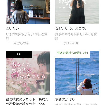
会いたい
なぜ、いつ、どこで、
好きの気持ちが苦しい時
,
恋愛
好きの気持ちが苦しい時
,
恋愛
詩
詩
一かけらの今
一かけらの今
好きの気持ちが苦しい時
PR
彼と彼女のソネット｜あなた
弱さのかけら
の恋愛詩が誰かの光になる
好きの気持ちが苦しい時
,
恋愛