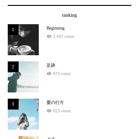
ranking
Beginning
1
1,497 views
足跡
2
873 views
愛の行方
3
813 views