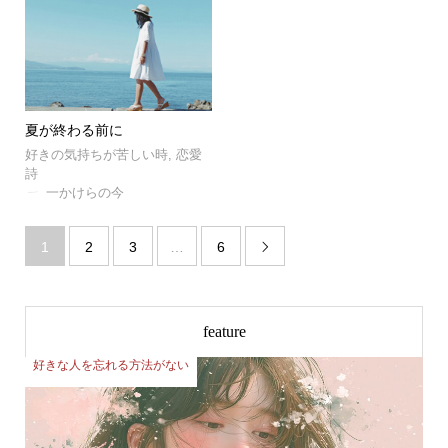
夏が終わる前に
好きの気持ちが苦しい時
,
恋愛
詩
一かけらの今
1
2
3
…
6

feature
好きな人を忘れる方法がない
好