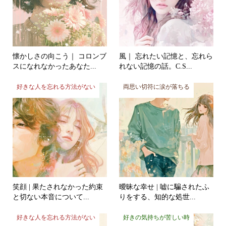
懐かしさの向こう｜ コロンブ
風｜ 忘れたい記憶と、忘れら
スになれなかったあなた...
れない記憶の話。C.S...
好きな人を忘れる方法がない
両思い切符に涙が落ちる
笑顔 | 果たされなかった約束
曖昧な幸せ | 嘘に騙されたふ
と切ない本音について...
りをする、知的な処世...
好きな人を忘れる方法がない
好きの気持ちが苦しい時