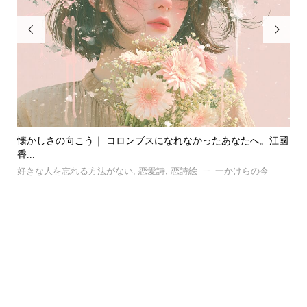


懐かしさの向こう｜ コロンブスになれなかったあなたへ。江國
風｜
香...
好
好きな人を忘れる方法がない
,
恋愛詩
,
恋詩絵
一かけらの今