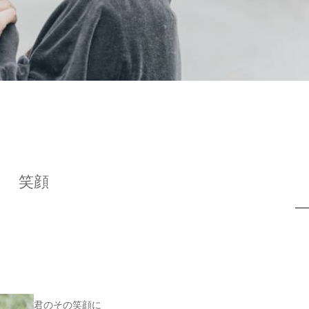
笑顔
君のその笑顔に