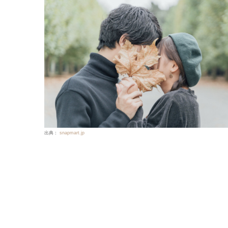
出典：
snapmart.jp