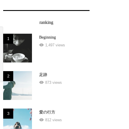
ranking
Beginning
1
1,497 views
足跡
2
873 views
愛の行方
3
812 views