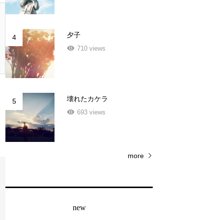
夕子
4
710 views
壊れたカケラ
5
693 views
more
new