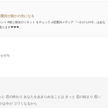
恋愛詩が誰かの光になる
ベント #彼と彼女のソネット をチェック🌙恋愛詩メディア「一かけらの今」はあな
💗💗💗...
金を付与
と 恋の終わり あなたをあきらめることは きっと 恋の始まり 思い
つかは今が コワくなるから