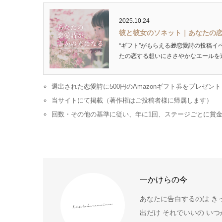
2025.10.24
彼と彼女のソネット｜あなたの
“ギフト”がもらえる🎁恋愛詩の投稿イ
たの恋する想いにささやかなエールを送ります
選出された恋愛詩に500円のAmazonギフト券をプレゼント
当サイトにて掲載（著作権はご投稿者様に帰属します）
回数・その他の基準に従い、年に1回、ステージごとに賞
一かけらの今
あなたに告白するのは きっ
出だけ それでいいの い