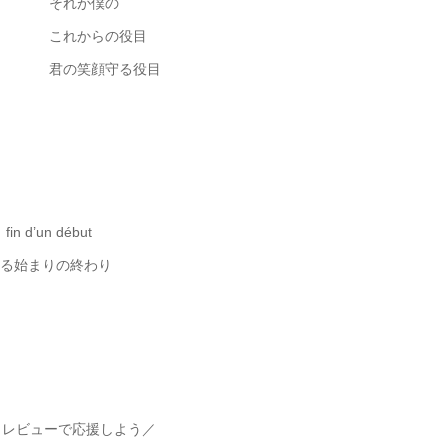
それが僕の
これからの役目
君の笑顔守る役目
fin d’un début
る始まりの終わり
・レビューで応援しよう／