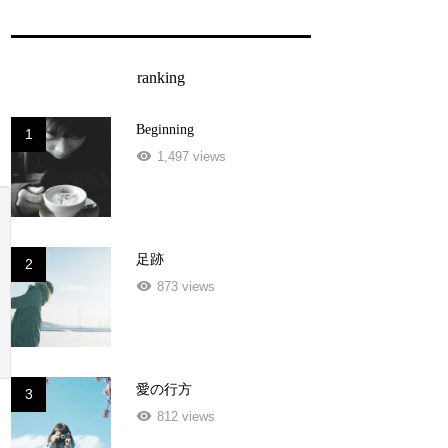
ranking
Beginning
1
1,497 views
足跡
2
873 views
愛の行方
3
812 views