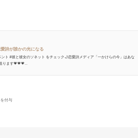
恋愛詩が誰かの光になる
ベント #彼と彼女のソネット をチェック🌙恋愛詩メディア「一かけらの今」はあな
💗💗💗...
金を付与