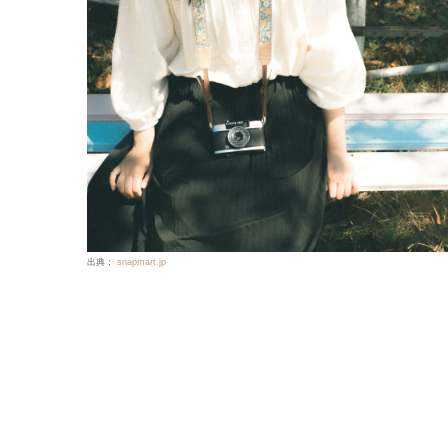
出典：
snapmart.jp