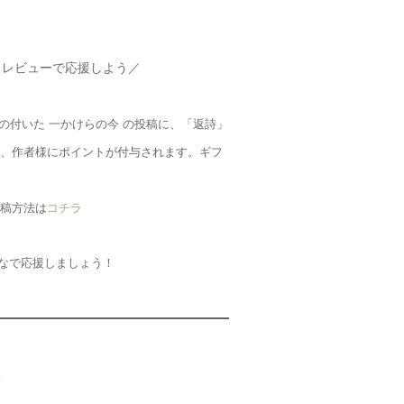
・レビューで応援しよう／
グの付いた 一かけらの今 の投稿に、「返詩」
、作者様にポイントが付与されます。ギフ
稿方法は
コチラ
なで応援しましょう！
o