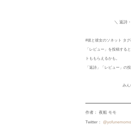
＼ 返詩
#彼と彼女のソネット タ
「レビュー」を投稿すると
トももらえるかも。
「返詩」「レビュー」の投
みん
作者： 夜船 モモ
Twitter：
@yofunemom