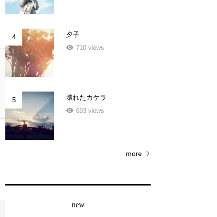
夕子
4
710 views
壊れたカケラ
5
693 views
more
new