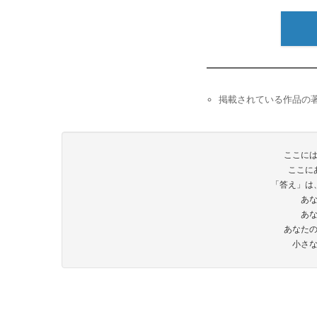
掲載されている作品の
ここに
ここに
「答え」は
あ
あ
あなた
小さ