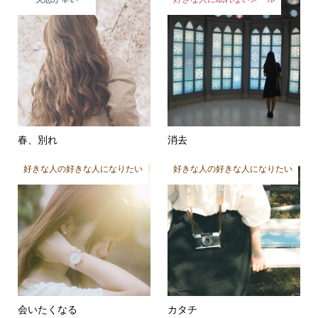
春、別れ
消去
好きな人の好きな人になりたい
好きな人の好きな人になりたい
会いたくなる
カタチ