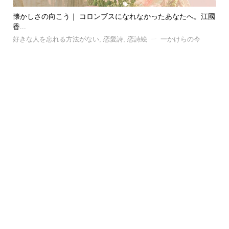
懐かしさの向こう｜ コロンブスになれなかったあなたへ。江國
Mis
香...
今
好
好きな人を忘れる方法がない
,
恋愛詩
,
恋詩絵
一かけらの今