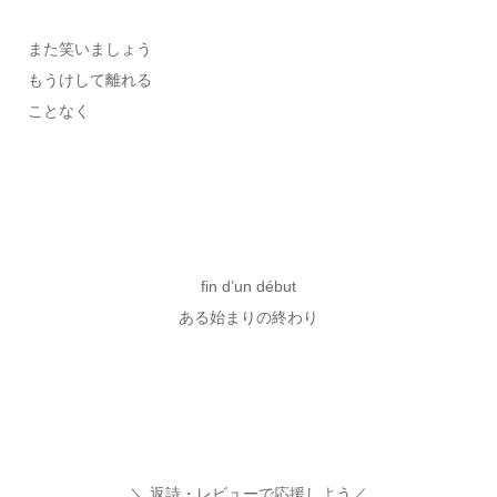
また笑いましょう
もうけして離れる
ことなく
fin d’un début
ある始まりの終わり
＼ 返詩・レビューで応援しよう／