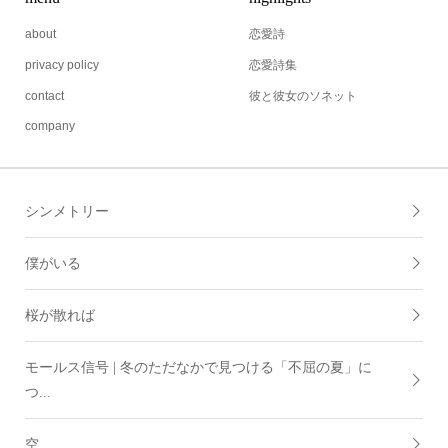
about
恋愛詩
privacy policy
恋愛詩集
contact
彼と彼女のソネット
company
シンメトリー
僕がいる
桜が散れば
モールス信号 | 冬のただなかで見つける「不屈の夏」に
つ...
空