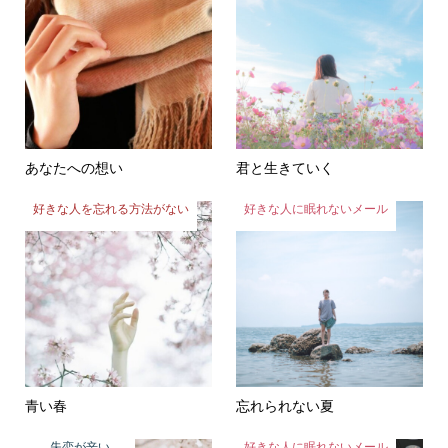
あなたへの想い
君と生きていく
好きな人を忘れる方法がない
好きな人に眠れないメール
青い春
忘れられない夏
失恋が辛い
好きな人に眠れないメール