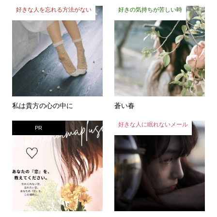
好きな人を忘れる方法がない
好きの気持ちが苦しい時
私は貴方の心の中に
蒼い春
好きな人に眠れないメール
PR