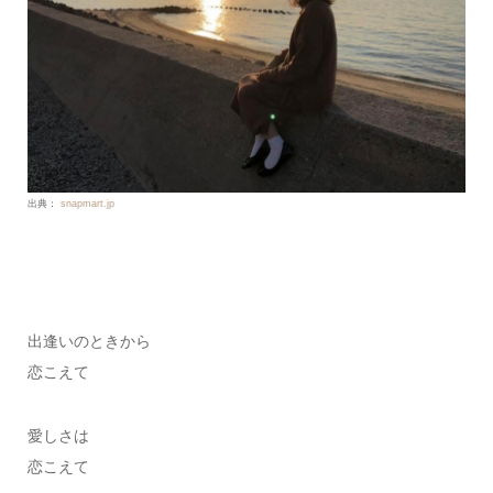
出典：
snapmart.jp
出逢いのときから
恋こえて
愛しさは
恋こえて