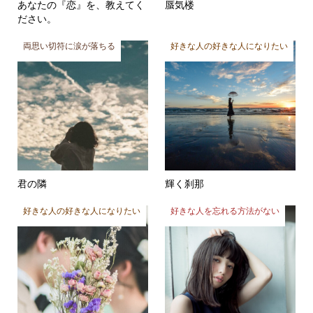
あなたの『恋』を、教えてく
蜃気楼
ださい。
両思い切符に涙が落ちる
好きな人の好きな人になりたい
君の隣
輝く刹那
好きな人の好きな人になりたい
好きな人を忘れる方法がない