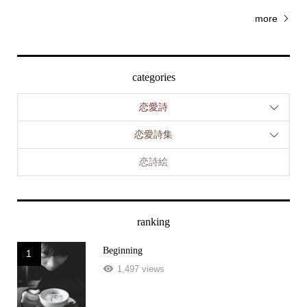
more
categories
恋愛詩
恋愛詩集
恋詩絵
ranking
Beginning
1
1,497 views