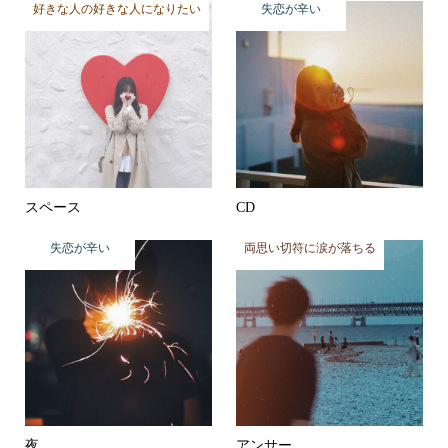
好きな人の好きな人になりたい
失恋が辛い
スペース
CD
失恋が辛い
両思い切符に涙が落ちる
夜
アンサー