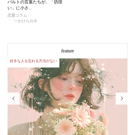
バルトの言葉たちが、「彷徨
い」に小さ...
恋愛コラム
一かけらの今
feature
好きな人を忘れる方法がない
好

