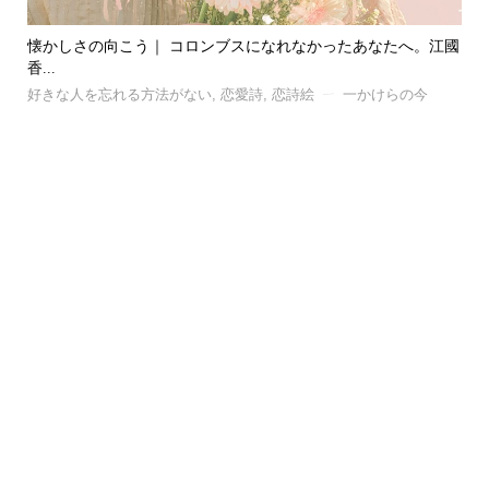
懐かしさの向こう｜ コロンブスになれなかったあなたへ。江國
風｜
香...
好
好きな人を忘れる方法がない
,
恋愛詩
,
恋詩絵
一かけらの今