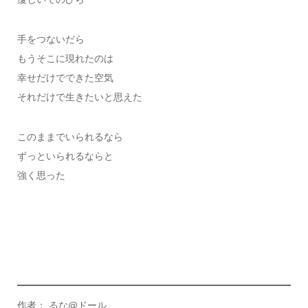
手をつないだら
もうそこに現れたのは
幸せだけでできた空気
それだけで生きたいと思えた
このままでいられるなら
ずっといられるならと
強く思った
作者： るな@ドール