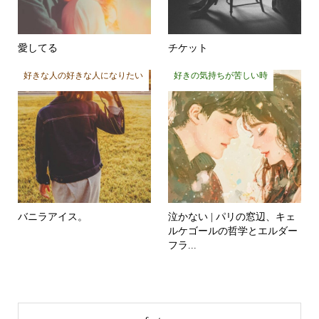
愛してる
チケット
好きな人の好きな人になりたい
好きの気持ちが苦しい時
バニラアイス。
泣かない | パリの窓辺、キェ
ルケゴールの哲学とエルダー
フラ...