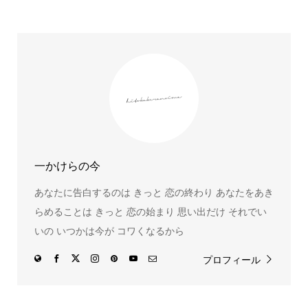
一かけらの今
あなたに告白するのは きっと 恋の終わり あなたをあき
らめることは きっと 恋の始まり 思い出だけ それでい
いの いつかは今が コワくなるから
プロフィール