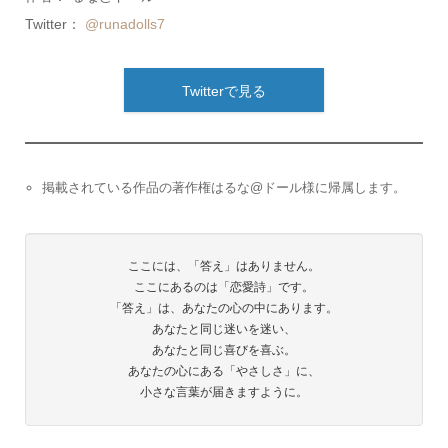
Twitter：
@runadolls7
Twitterで見る
掲載されている作品の著作権はるな@ドール様に帰属します。
ここには、「答え」はありません。
ここにあるのは「恋愛詩」です。
「答え」は、あなたの心の中にあります。
あなたと同じ迷いを迷い、
あなたと同じ喜びを喜ぶ。
あなたの心にある「やさしさ」に、
小さな言葉が届きますように。