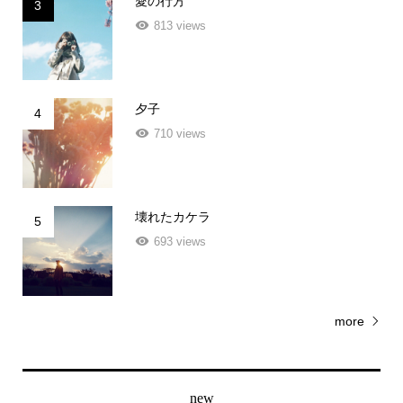
813 views
夕子
4
710 views
壊れたカケラ
5
693 views
more
new