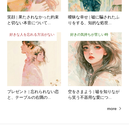
笑顔 | 果たされなかった約束
曖昧な幸せ | 嘘に騙されたふ
と切ない本音について...
りをする、知的な処世...
好きな人を忘れる方法がない
好きの気持ちが苦しい時
プレゼント | 忘れられない恋
空をさまよう | 嘘を知りなが
と、テーブルの右隅の...
ら笑う不器用な愛につ...
more