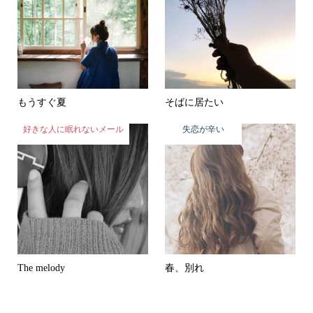
もうすぐ夏
そばに居たい
好きな人に眠れないメール
失恋が辛い
The melody
春、別れ