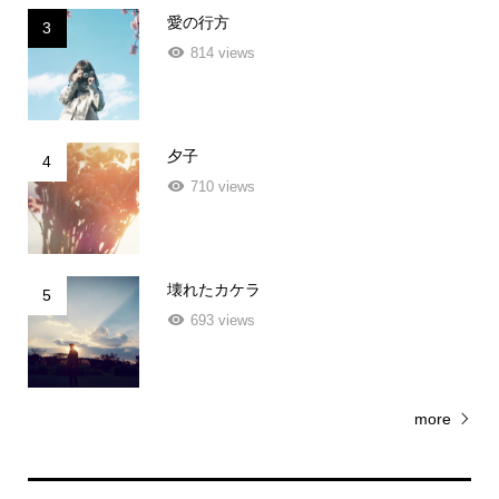
愛の行方
3
814 views
夕子
4
710 views
壊れたカケラ
5
693 views
more