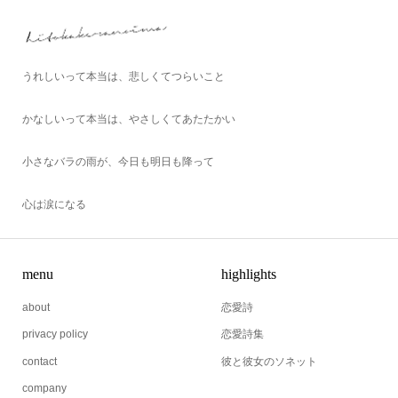
うれしいって本当は、悲しくてつらいこと
かなしいって本当は、やさしくてあたたかい
小さなバラの雨が、今日も明日も降って
心は涙になる
menu
highlights
about
恋愛詩
privacy policy
恋愛詩集
contact
彼と彼女のソネット
company