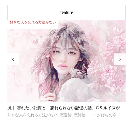
feature
好きな人を忘れる方法がない
好


江國
風｜ 忘れたい記憶と、忘れられない記憶の話。C.S.ルイスが...
お
好きな人を忘れる方法がない
,
恋愛詩
,
恋詩絵
一かけらの今
好