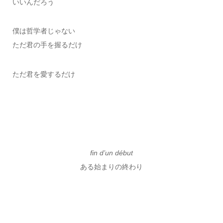
いいんだろう
僕は哲学者じゃない
ただ君の手を握るだけ
ただ君を愛するだけ
fin d’un début
ある始まりの終わり