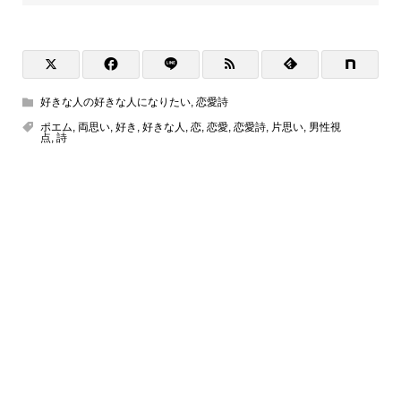
好きな人の好きな人になりたい
,
恋愛詩
ポエム
,
両思い
,
好き
,
好きな人
,
恋
,
恋愛
,
恋愛詩
,
片思い
,
男性視
点
,
詩