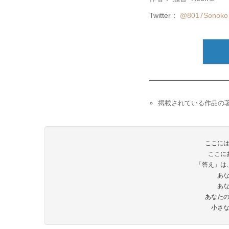
Twitter：
@8017Sonoko
掲載されている作品の著
ここに
ここに
「答え」は
あ
あ
あなた
小さ