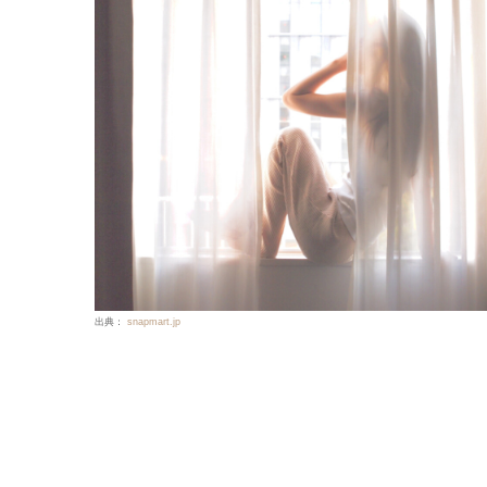
出典：
snapmart.jp