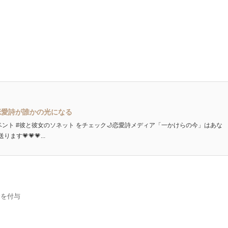
恋愛詩が誰かの光になる
ベント #彼と彼女のソネット をチェック🌙恋愛詩メディア「一かけらの今」はあな
💗💗💗...
金を付与