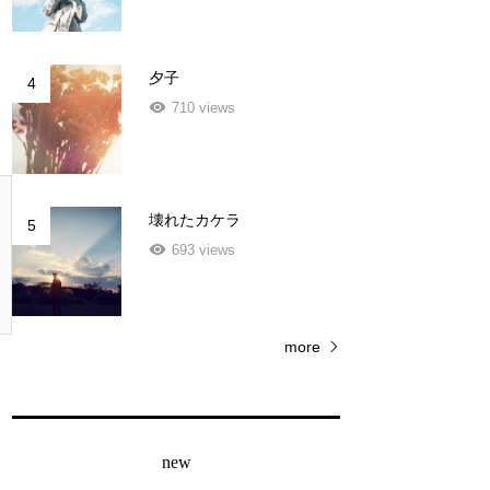
夕子
4
710 views
壊れたカケラ
5
693 views
more
new