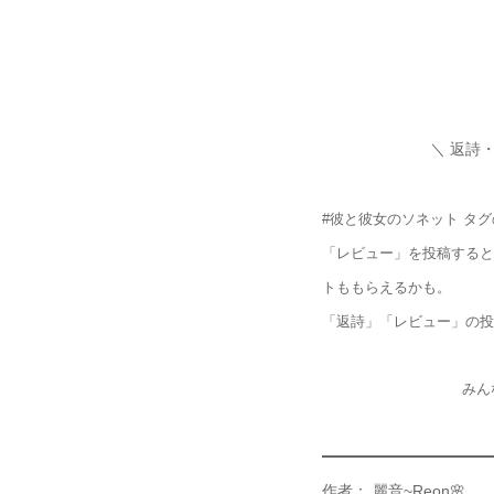
＼ 返詩
#彼と彼女のソネット タ
「レビュー」を投稿すると
トももらえるかも。
「返詩」「レビュー」の投
みん
作者： 麗音~Reon🌸