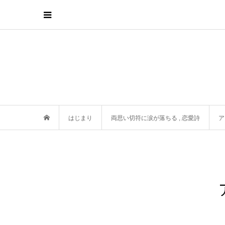
はじまり
両思い切符に涙が落ちる
,
恋愛詩
ア