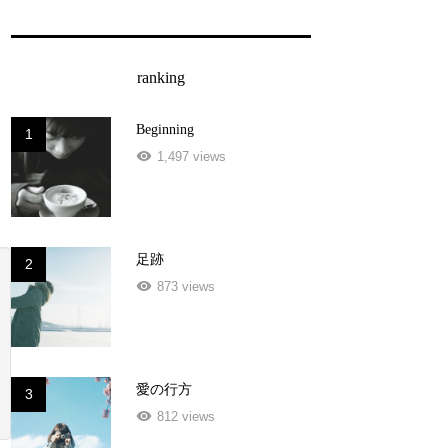
ranking
Beginning
1
1,497 views
足跡
2
873 views
愛の行方
3
812 views