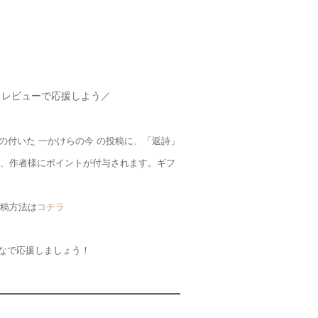
・レビューで応援しよう／
グの付いた 一かけらの今 の投稿に、「返詩」
、作者様にポイントが付与されます。ギフ
稿方法は
コチラ
なで応援しましょう！