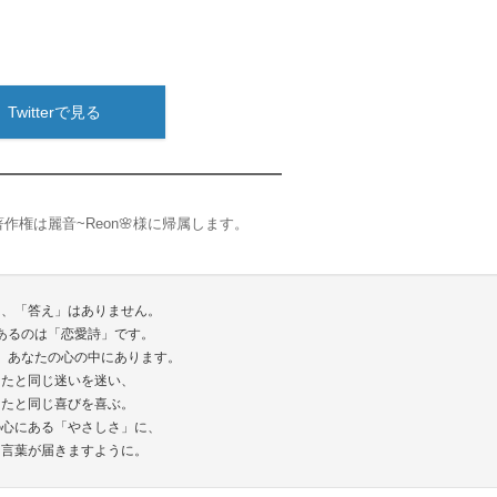
Twitterで見る
作権は麗音~Reon🌸様に帰属します。
は、「答え」はありません。
あるのは「恋愛詩」です。
、あなたの心の中にあります。
なたと同じ迷いを迷い、
なたと同じ喜びを喜ぶ。
の心にある「やさしさ」に、
な言葉が届きますように。