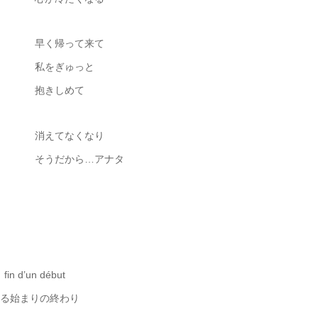
早く帰って来て
私をぎゅっと
抱きしめて
消えてなくなり
そうだから…アナタ
fin d’un début
る始まりの終わり