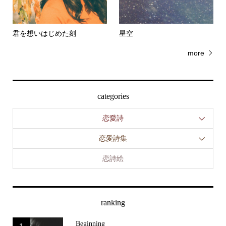
君を想いはじめた刻
星空
more
categories
恋愛詩
恋愛詩集
恋詩絵
ranking
Beginning
1