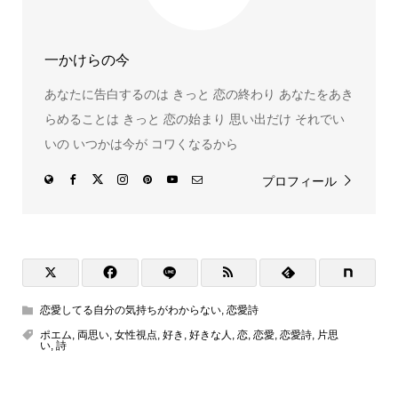
一かけらの今
あなたに告白するのは きっと 恋の終わり あなたをあき
らめることは きっと 恋の始まり 思い出だけ それでい
いの いつかは今が コワくなるから
プロフィール
恋愛してる自分の気持ちがわからない
,
恋愛詩
ポエム
,
両思い
,
女性視点
,
好き
,
好きな人
,
恋
,
恋愛
,
恋愛詩
,
片思
い
,
詩