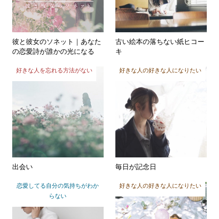
彼と彼女のソネット｜あなた
古い絵本の落ちない紙ヒコー
の恋愛詩が誰かの光になる
キ
好きな人を忘れる方法がない
好きな人の好きな人になりたい
出会い
毎日が記念日
恋愛してる自分の気持ちがわか
好きな人の好きな人になりたい
らない