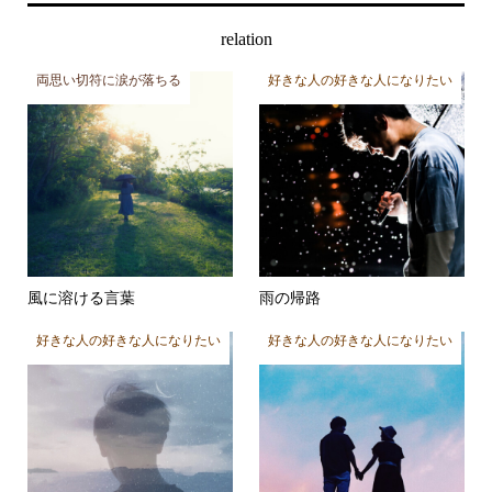
relation
両思い切符に涙が落ちる
好きな人の好きな人になりたい
風に溶ける言葉
雨の帰路
好きな人の好きな人になりたい
好きな人の好きな人になりたい