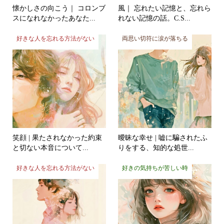
スになれなかったあなた...
れない記憶の話。C.S...
好きな人を忘れる方法がない
両思い切符に涙が落ちる
笑顔 | 果たされなかった約束
曖昧な幸せ | 嘘に騙されたふ
と切ない本音について...
りをする、知的な処世...
好きな人を忘れる方法がない
好きの気持ちが苦しい時