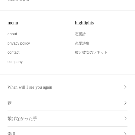
menu
highlights
about
恋愛詩
privacy policy
恋愛詩集
contact
彼と彼女のソネット
company
When will I see you again
夢
繋げなかった手
満月