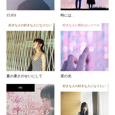
15,031
時には…
好きな人の好きな人になりたい
好きな人に眠れないメール
夏の暑さのせいにして
星の光
好きな人の好きな人になりたい
PR