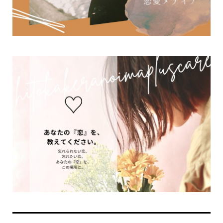
recommend