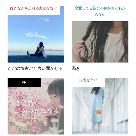
好きな人を忘れる方法がない
恋愛してる自分の気持ちがわか
らない
ただの懐古だと言い聞かせる
渇き
失恋が辛い
PR