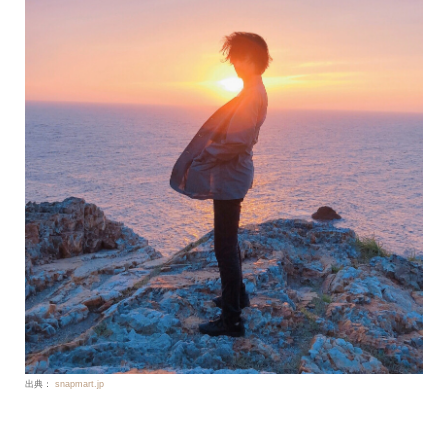
出典：
snapmart.jp