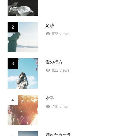
足跡
2
873 views
愛の行方
3
812 views
夕子
4
710 views
壊れたカケラ
5