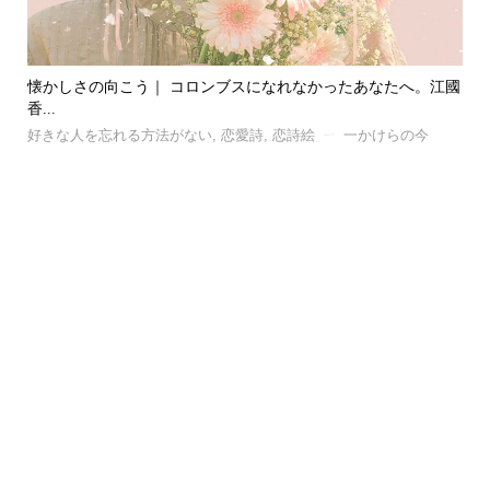
江國
風｜ 忘れたい記憶と、忘れられない記憶の話。C.S.ルイスが...
漂
好きな人を忘れる方法がない
,
恋愛詩
,
恋詩絵
一かけらの今
好