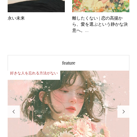
永い未来
離したくない | 恋の高揚か
ら、愛を選ぶという静かな決
意へ。...
feature
好きな人を忘れる方法がない
好

