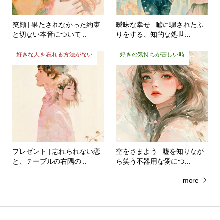
笑顔 | 果たされなかった約束
曖昧な幸せ | 嘘に騙されたふ
と切ない本音について...
りをする、知的な処世...
好きな人を忘れる方法がない
好きの気持ちが苦しい時
プレゼント | 忘れられない恋
空をさまよう | 嘘を知りなが
と、テーブルの右隅の...
ら笑う不器用な愛につ...
more