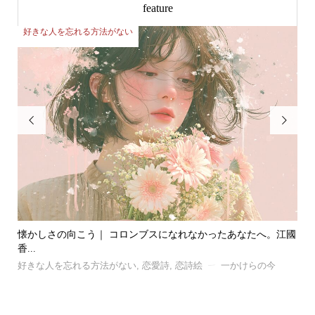
feature
好きな人を忘れる方法がない
両


江國
風｜ 忘れたい記憶と、忘れられない記憶の話。C.S.ルイスが...
笑
好きな人を忘れる方法がない
,
恋愛詩
,
恋詩絵
一かけらの今
両