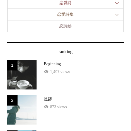
恋愛詩集
恋詩絵
ranking
Beginning
1
1,497 views
足跡
2
873 views
愛の行方
3