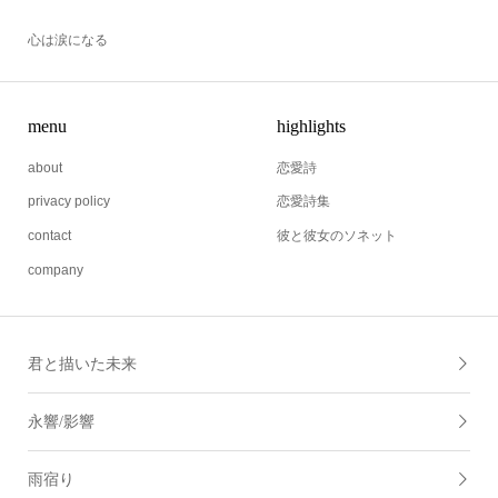
心は涙になる
menu
highlights
about
恋愛詩
privacy policy
恋愛詩集
contact
彼と彼女のソネット
company
君と描いた未来
永響/影響
雨宿り