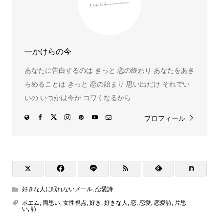
一かけらの今
あなたに告白するのは きっと 恋の終わり あなたをあき
らめることは きっと 恋の始まり 思い出だけ それでい
いの いつかは今が コワくなるから
プロフィール
好きな人に眠れないメール
,
恋愛詩
ポエム
,
両思い
,
女性視点
,
好き
,
好きな人
,
恋
,
恋愛
,
恋愛詩
,
片思
い
,
詩