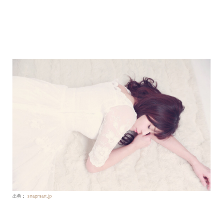
出典：
snapmart.jp