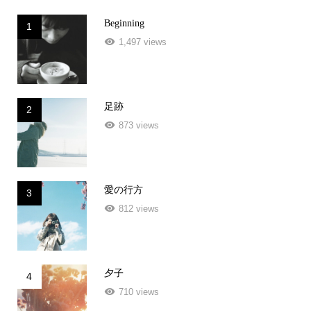
Beginning
1
1,497 views
足跡
2
873 views
愛の行方
3
812 views
夕子
4
710 views