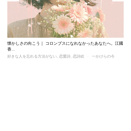
江國
風｜ 忘れたい記憶と、忘れられない記憶の話。C.S.ルイスが...
夏
好きな人を忘れる方法がない
,
恋愛詩
,
恋詩絵
一かけらの今
失