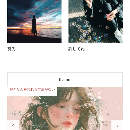
喪失
許してね
feature
好きな人を忘れる方法がない

