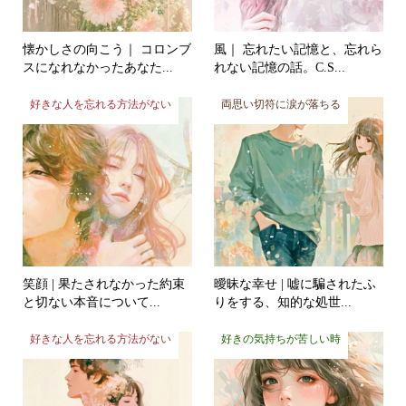
懐かしさの向こう｜ コロンブ
風｜ 忘れたい記憶と、忘れら
スになれなかったあなた...
れない記憶の話。C.S...
好きな人を忘れる方法がない
両思い切符に涙が落ちる
笑顔 | 果たされなかった約束
曖昧な幸せ | 嘘に騙されたふ
と切ない本音について...
りをする、知的な処世...
好きな人を忘れる方法がない
好きの気持ちが苦しい時