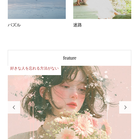
パズル
迷路
feature
好きな人を忘れる方法がない
好

