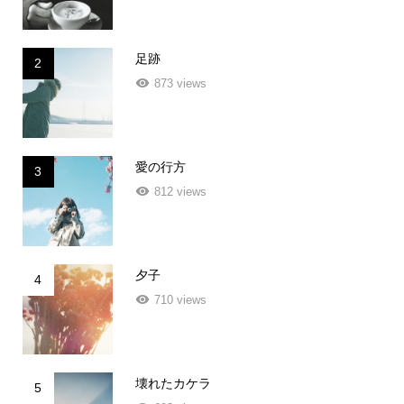
足跡
2
873 views
愛の行方
3
812 views
夕子
4
710 views
壊れたカケラ
5
693 views