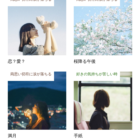
恋？愛？
桜降る午後
両思い切符に涙が落ちる
好きの気持ちが苦しい時
満月
手紙