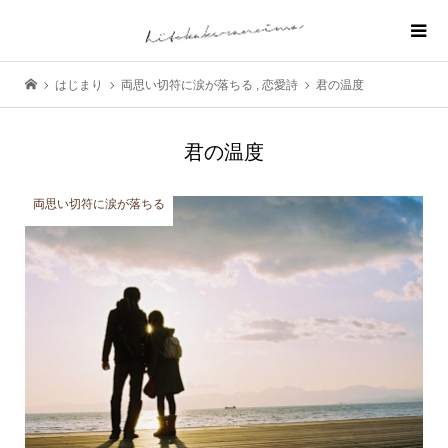
はじまり
両思い切符に涙が落ちる
,
恋愛詩
君の温度
君の温度
両思い切符に涙が落ちる