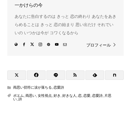
一かけらの今
あなたに告白するのは きっと 恋の終わり あなたをあき
らめることは きっと 恋の始まり 思い出だけ それでい
いの いつかは今が コワくなるから
プロフィール
両思い切符に涙が落ちる
,
恋愛詩
ポエム
,
両思い
,
女性視点
,
好き
,
好きな人
,
恋
,
恋愛
,
恋愛詩
,
片思
い
,
詩