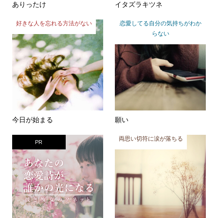
ありったけ
イタズラキツネ
好きな人を忘れる方法がない
恋愛してる自分の気持ちがわか
らない
今日が始まる
願い
両思い切符に涙が落ちる
PR