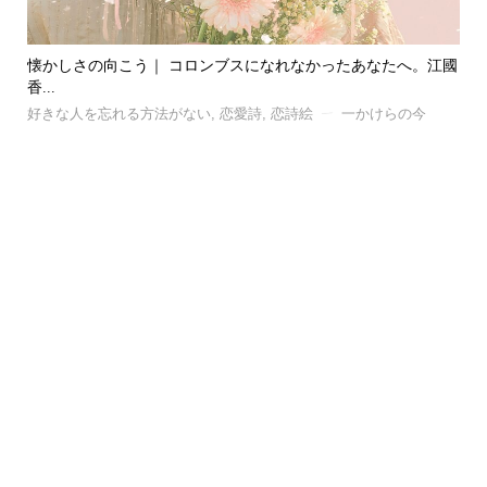
江國
風｜ 忘れたい記憶と、忘れられない記憶の話。C.S.ルイスが...
君
好きな人を忘れる方法がない
,
恋愛詩
,
恋詩絵
一かけらの今
好