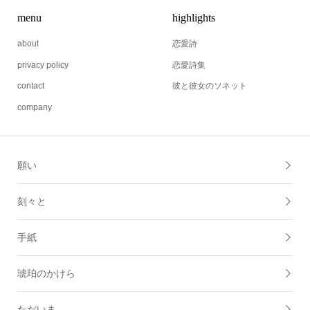
menu
highlights
about
恋愛詩
privacy policy
恋愛詩集
contact
彼と彼女のソネット
company
願い
刻々と
手紙
琥珀のかけら
ただいま