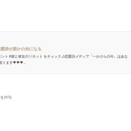
恋愛詩が誰かの光になる
ベント #彼と彼女のソネット をチェック🌙恋愛詩メディア「一かけらの今」はあな
💗💗💗...
金を付与