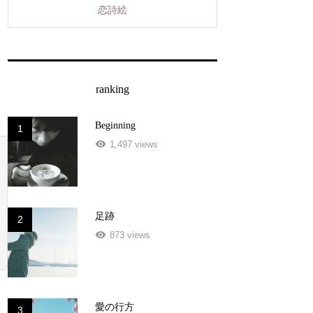
恋詩絵
ranking
Beginning
1
1,497 views
足跡
2
873 views
愛の行方
3