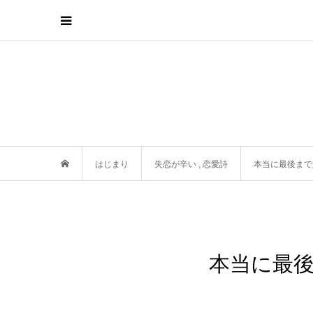
はじまり
失恋が辛い
,
恋愛詩
本当に最後まで
本当に最