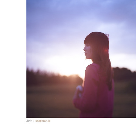
出典：
snapmart.jp