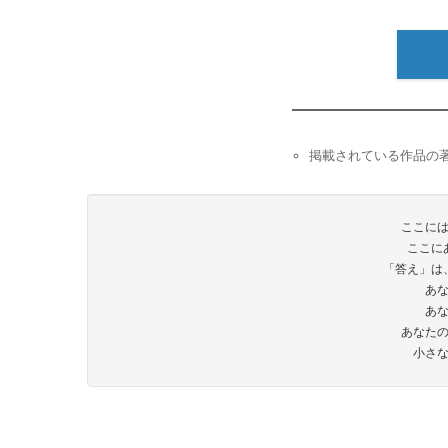
掲載されている作品の著
ここに
ここに
「答え」は
あ
あ
あなた
小さ