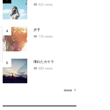
812 views
夕子
4
710 views
壊れたカケラ
5
693 views
more