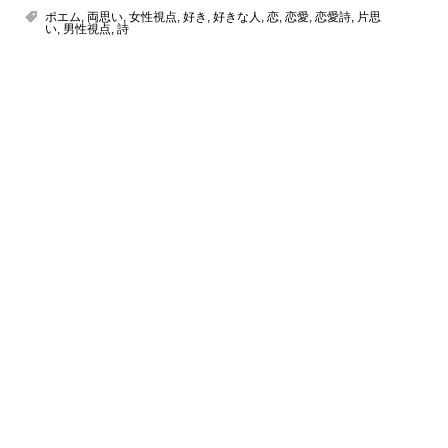
ポエム
,
両思い
,
女性視点
,
好き
,
好きな人
,
恋
,
恋愛
,
恋愛詩
,
片思
い
,
男性視点
,
詩