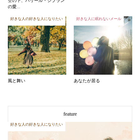
空の下、ハリール・ジブラン
の愛...
好きな人の好きな人になりたい
好きな人に眠れないメール
風と舞い
あなたが居る
feature
好きな人を忘れる方法がない
好