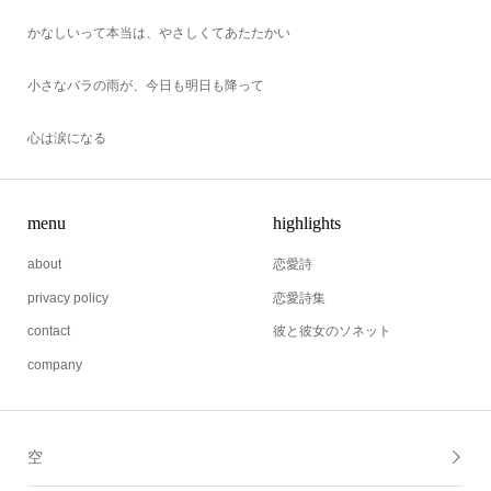
うれしいって本当は、悲しくてつらいこと
かなしいって本当は、やさしくてあたたかい
小さなバラの雨が、今日も明日も降って
心は涙になる
menu
highlights
about
恋愛詩
privacy policy
恋愛詩集
contact
彼と彼女のソネット
company
空