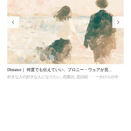


懐かしさの向こう｜ コロンブスになれなかったあなたへ。江國
猫
香...
今
好
好きな人を忘れる方法がない
,
恋愛詩
,
恋詩絵
一かけらの今