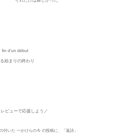
それだけは嬉しかった
fin d’un début
る始まりの終わり
・レビューで応援しよう／
グの付いた 一かけらの今 の投稿に、「返詩」