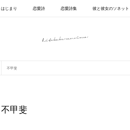
はじまり
恋愛詩
恋愛詩集
彼と彼女のソネット
不甲斐
不甲斐