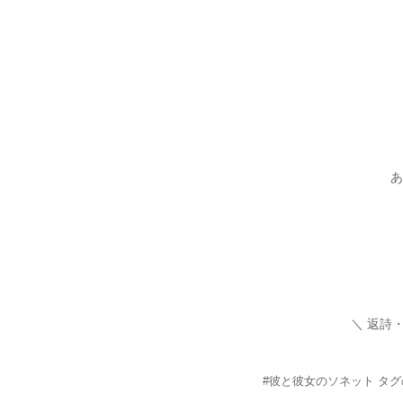
あ
＼ 返詩
#彼と彼女のソネット タ