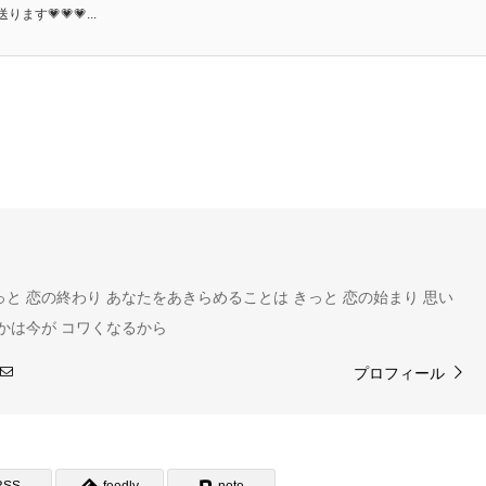
💗💗💗...
と 恋の終わり あなたをあきらめることは きっと 恋の始まり 思い
つかは今が コワくなるから
プロフィール
RSS
feedly
note