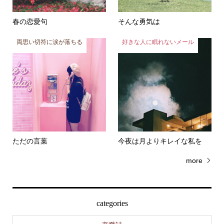
春の恋愛句
そんな勇気は
両思い切符に涙が落ちる
好きな人に眠れないメール
ただの言葉
今夜は月よりキレイな私を
more
categories
恋愛詩