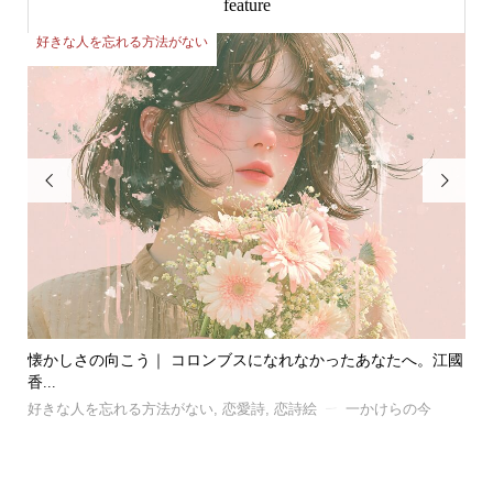
feature
好きな人を忘れる方法がない
好


江國
風｜ 忘れたい記憶と、忘れられない記憶の話。C.S.ルイスが...
愛
好きな人を忘れる方法がない
,
恋愛詩
,
恋詩絵
一かけらの今
好