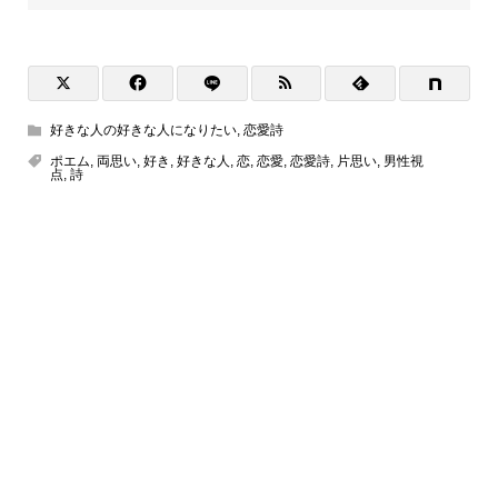
好きな人の好きな人になりたい
,
恋愛詩
ポエム
,
両思い
,
好き
,
好きな人
,
恋
,
恋愛
,
恋愛詩
,
片思い
,
男性視
点
,
詩