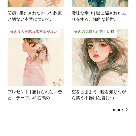
笑顔 | 果たされなかった約束
曖昧な幸せ | 嘘に騙されたふ
と切ない本音について...
りをする、知的な処世...
好きな人を忘れる方法がない
好きの気持ちが苦しい時
プレゼント | 忘れられない恋
空をさまよう | 嘘を知りなが
と、テーブルの右隅の...
ら笑う不器用な愛につ...
more