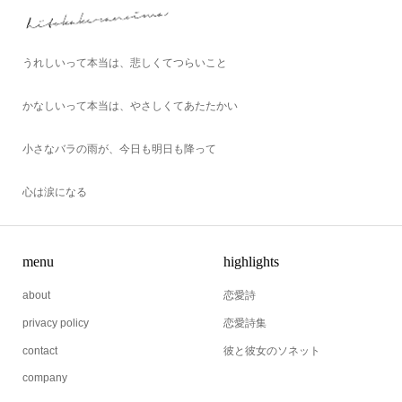
うれしいって本当は、悲しくてつらいこと
かなしいって本当は、やさしくてあたたかい
小さなバラの雨が、今日も明日も降って
心は涙になる
menu
highlights
about
恋愛詩
privacy policy
恋愛詩集
contact
彼と彼女のソネット
company