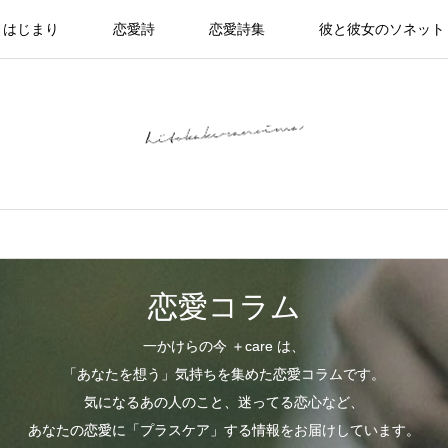
はじまり
恋愛詩
恋愛詩集
彼と彼女のソネット
恋愛コラム
一かけらの今 ＋care は、
「あなたを想う」気持ちを集めた恋愛コラムです。
気になるあの人のこと、迷ってる恋心など、
あなたの恋愛に「プラスケア」する情報をお届けしています。