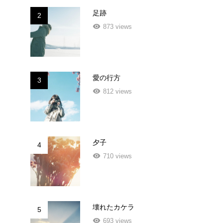
足跡
2
873 views
愛の行方
3
812 views
夕子
4
710 views
壊れたカケラ
5
693 views