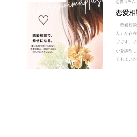
恋愛コラム
恋愛相
「恋愛相
人」が存
プです。
かを診断
てもよい