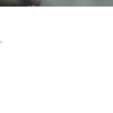
今
ロ
ン
コ