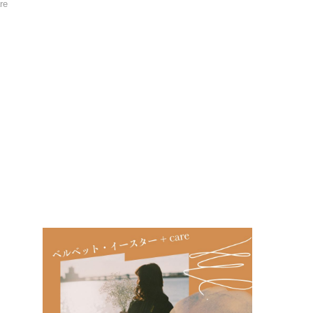
re
ッ
」
み