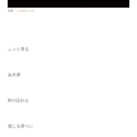
出典：
unsplash.com
ふっと香る
金木犀
秋の訪れを
感じる香りに
恋愛詩を投稿する