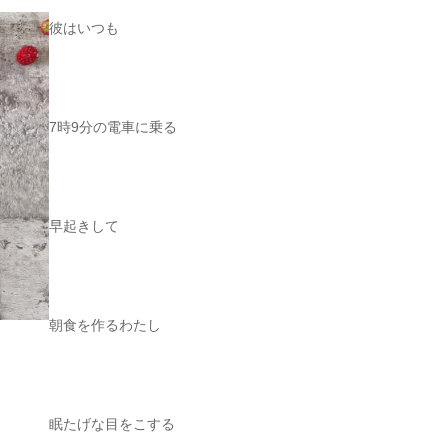
彼はいつも
7時9分の電車に乗る
早起きして
朝食を作るわたし
眠たげな目をこする