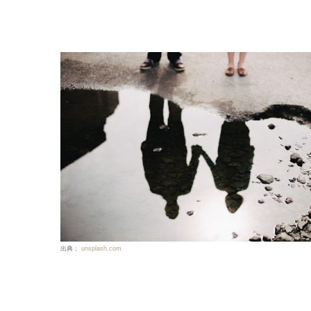
出典：
unsplash.com