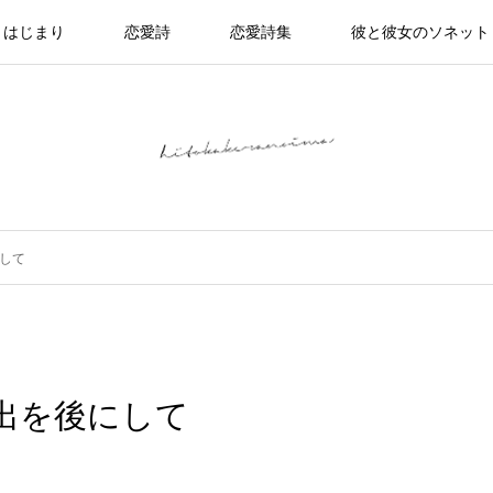
はじまり
恋愛詩
恋愛詩集
彼と彼女のソネット
して
出を後にして