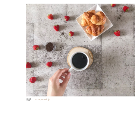
出典：
snapmart.jp