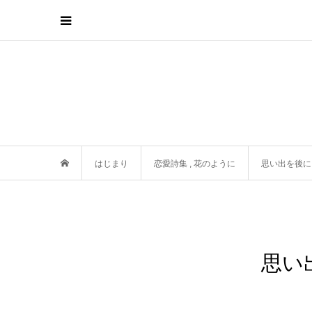
はじまり
恋愛詩集
,
花のように
思い出を後に
思い