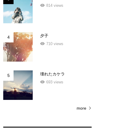
814 views
夕子
4
710 views
壊れたカケラ
5
693 views
more