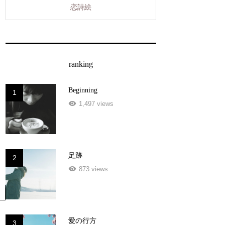
恋詩絵
ranking
Beginning
1
1,497 views
足跡
2
873 views
愛の行方
3