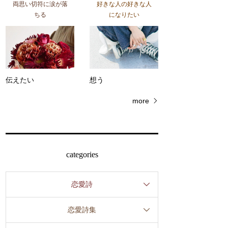
両思い切符に涙が落
好きな人の好きな人
ちる
になりたい
伝えたい
想う
more
categories
恋愛詩
恋愛詩集