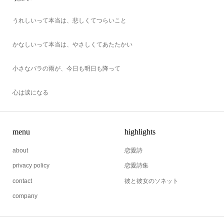
うれしいって本当は、悲しくてつらいこと
かなしいって本当は、やさしくてあたたかい
小さなバラの雨が、今日も明日も降って
心は涙になる
menu
highlights
about
恋愛詩
privacy policy
恋愛詩集
contact
彼と彼女のソネット
company