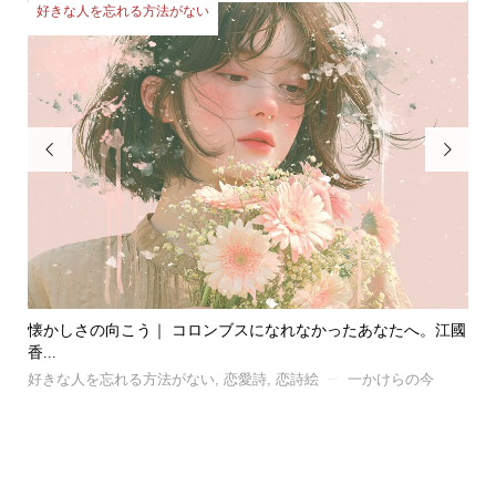
好きな人を忘れる方法がない
両


江國
風｜ 忘れたい記憶と、忘れられない記憶の話。C.S.ルイスが...
ヒ
好きな人を忘れる方法がない
,
恋愛詩
,
恋詩絵
一かけらの今
両