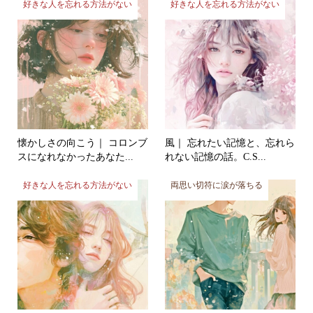
懐かしさの向こう｜ コロンブ
風｜ 忘れたい記憶と、忘れら
スになれなかったあなた...
れない記憶の話。C.S...
好きな人を忘れる方法がない
両思い切符に涙が落ちる
笑顔 | 果たされなかった約束
曖昧な幸せ | 嘘に騙されたふ