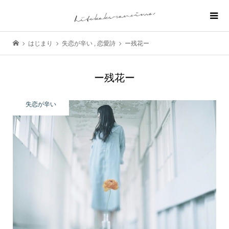
はじまり
失恋が辛い
,
恋愛詩
ー残花ー
ー残花ー
失恋が辛い