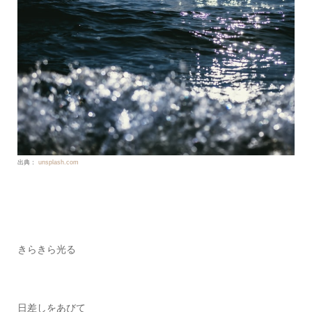
出典：
unsplash.com
きらきら光る
日差しをあびて