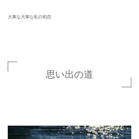
大事な大事な私の初恋
思い出の道