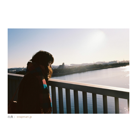
出典：
snapmart.jp