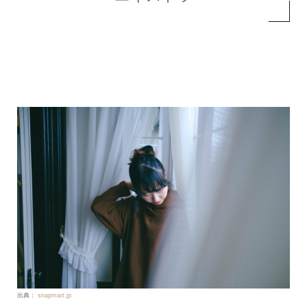
出典：
snapmart.jp