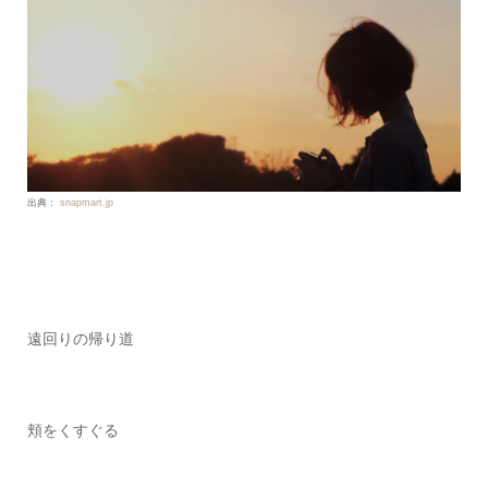
出典：
snapmart.jp
遠回りの帰り道
頬をくすぐる